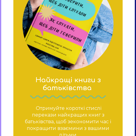
Найкращі книги з
батьківства
Отримуйте короткі стислі
перекази найкращих книг з
батьківства, щоб зекономити час і
покращити взаємини з вашими
дітьми.