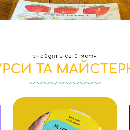
знайдіть свій метч
УРСИ ТА МАЙСТЕР