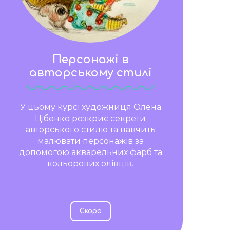
Персонажі в
авторському стилі
У цьому курсі художниця Олена
Цібенко розкриє секрети
авторського стилю та навчить
малювати персонажів за
допомогою акварельних фарб та
кольорових олівців.
Скоро