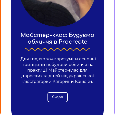
Майстер-клас: Будуємо
обличчя в Procreate
Для тих, хто хоче зрозуміти основні
принципи побудови обличчя на
практиці. Майстер-клас для
дорослих та дітей від української
ілюстраторки Катерини Канюки.
Скоро