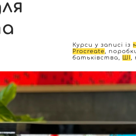
для
та
Курси у записі із
Procreate
, поробк
батьківства,
ШІ
,