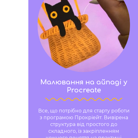
Малювання на айпаді у
Procreate
Все, що потрібно для старту роботи
з програмою Прокріейт. Вивірена
структура від простого до
складного, із закріпленням
кожного поняття на практиці.